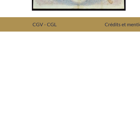
CGV - CGL
Crédits et menti