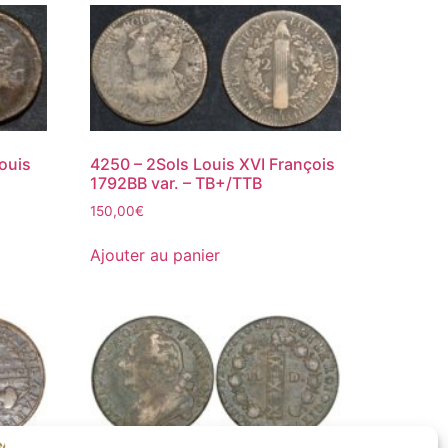
ouis
4250 – 2Sols Louis XVI François
1792BB var. – TB+/TTB
150,00
€
Ajouter au panier