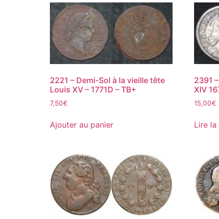
2221 – Demi-Sol à la vieille tête
2391 –
Louis XV – 1771D – TB+
XIV 16
7,50
€
15,00
€
Ajouter au panier
Lire la