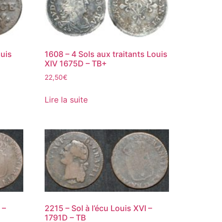
ouis
1608 – 4 Sols aux traitants Louis
XIV 1675D – TB+
22,50
€
Lire la suite
 –
2215 – Sol à l’écu Louis XVI –
1791D – TB