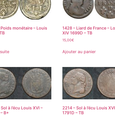
 Poids monétaire – Louis
1428 – Liard de France – L
TTB
XIV 1699D – TB
15,00
€
 suite
Ajouter au panier
Sol à l’écu Louis XVI –
2214 – Sol à l’écu Louis XVI
 – B+
1791D – TB