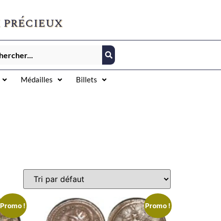
 précieux
Médailles
Billets
Promo !
Promo !