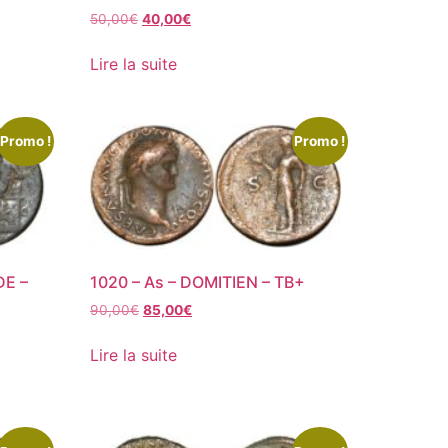
50,00
€
40,00
€
Lire la suite
Promo !
Promo !
DE –
1020 – As – DOMITIEN – TB+
90,00
€
85,00
€
Lire la suite