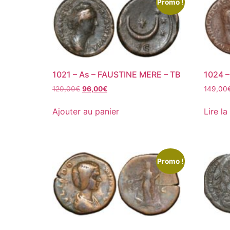
Promo !
1021 – As – FAUSTINE MERE – TB
1024 
120,00
€
96,00
€
149,00
Ajouter au panier
Lire la
Promo !