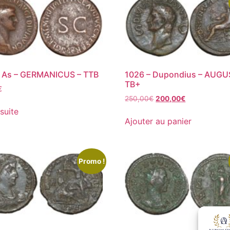
– As – GERMANICUS – TTB
1026 – Dupondius – AUGU
TB+
€
250,00
€
200,00
€
 suite
Ajouter au panier
Promo !