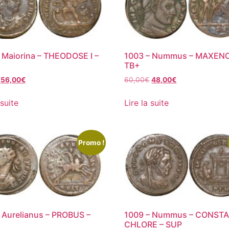
 Maiorina – THEODOSE I –
1003 – Nummus – MAXENC
TB+
56,00
€
60,00
€
48,00
€
 suite
Lire la suite
Promo !
 Aurelianus – PROBUS –
1009 – Nummus – CONSTA
CHLORE – SUP