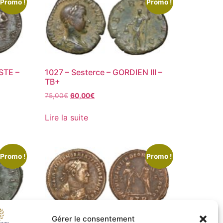
Promo !
Promo !
STE –
1027 – Sesterce – GORDIEN III –
TB+
75,00
€
60,00
€
Lire la suite
Promo !
Promo !
Gérer le consentement