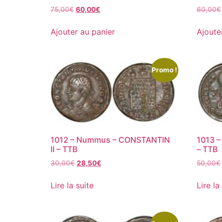
75,00
€
60,00
€
60,00
€
Ajouter au panier
Ajoute
Promo !
1012 – Nummus – CONSTANTIN
1013 –
II – TTB
– TTB
30,00
€
28,50
€
50,00
€
Lire la suite
Lire la