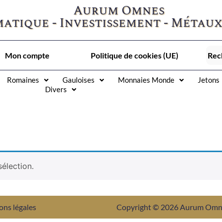
Aurum Omnes
atique - Investissement - Métaux
Mon compte
Politique de cookies (UE)
Romaines
Gauloises
Monnaies Monde
Jetons
Divers
élection.
ons légales
Copyright © 2026 Aurum Om