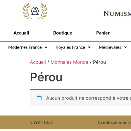
Numism
Accueil
Boutique
Panier
Modernes France
Royales France
Médiévales
Accueil
/
Monnaies Monde
/ Pérou
Pérou
Aucun produit ne correspond à votre s
CGV - CGL
Crédits et menti