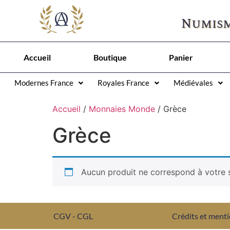
Numism
Accueil
Boutique
Panier
Modernes France
Royales France
Médiévales
Accueil
/
Monnaies Monde
/ Grèce
Grèce
Aucun produit ne correspond à votre s
CGV - CGL
Crédits et menti