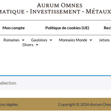
Aurum Omnes
atique - Investissement - Métaux
Mon compte
Politique de cookies (UE)
Romaines
Gauloises
Monnaies Monde
Jetons
Divers
élection.
ons légales
Copyright © 2026 Aurum Om