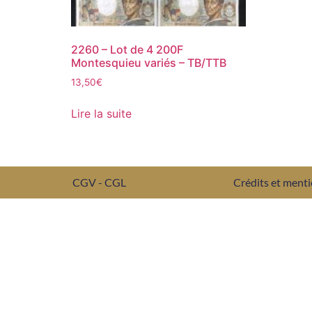
2260 – Lot de 4 200F
Montesquieu variés – TB/TTB
13,50
€
Lire la suite
CGV - CGL
Crédits et menti