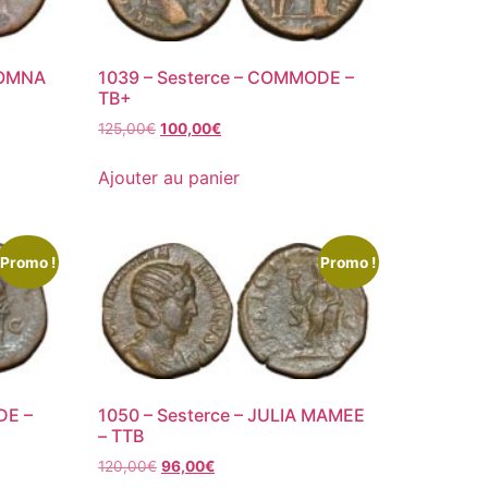
DOMNA
1039 – Sesterce – COMMODE –
TB+
125,00
€
100,00
€
Ajouter au panier
Promo !
Promo !
DE –
1050 – Sesterce – JULIA MAMEE
– TTB
120,00
€
96,00
€