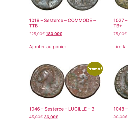
1018 – Sesterce – COMMODE –
1027 –
TTB
TB+
225,00
€
180,00
€
75,00
€
Ajouter au panier
Lire la
Promo !
1046 – Sesterce – LUCILLE – B
1048 –
45,00
€
36,00
€
90,00
€