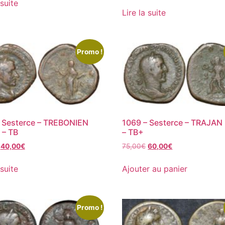
 suite
Lire la suite
Promo !
 Sesterce – TREBONIEN
1069 – Sesterce – TRAJA
 – TB
– TB+
40,00
€
75,00
€
60,00
€
 suite
Ajouter au panier
Promo !