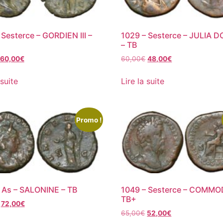
 Sesterce – GORDIEN III –
1029 – Sesterce – JULIA 
– TB
60,00
€
60,00
€
48,00
€
 suite
Lire la suite
Promo !
 As – SALONINE – TB
1049 – Sesterce – COMMO
TB+
72,00
€
65,00
€
52,00
€