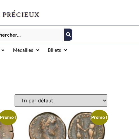
 précieux
Médailles
Billets
Promo !
Promo !