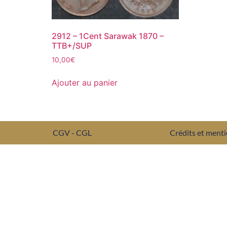
2912 – 1Cent Sarawak 1870 –
TTB+/SUP
10,00
€
Ajouter au panier
CGV - CGL
Crédits et menti