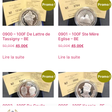
Promo !
Promo !
0900 – 100F De Lattre de
0901 – 100F Ste Mère
Tassigny – BE
Eglise – BE
50,00
€
45,00
€
50,00
€
45,00
€
Lire la suite
Lire la suite
Promo !
Promo !
0903 – 100F De Gaulle
0905 – 100F Koenig – BE
Adenauer – BE