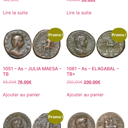
Lire la suite
Lire la suite
Promo !
Promo !
1051 – As – JULIA MAESA –
1061 – As – ELAGABAL –
TB
TB+
95,00
€
76,00
€
250,00
€
200,00
€
Ajouter au panier
Ajouter au panier
Promo !