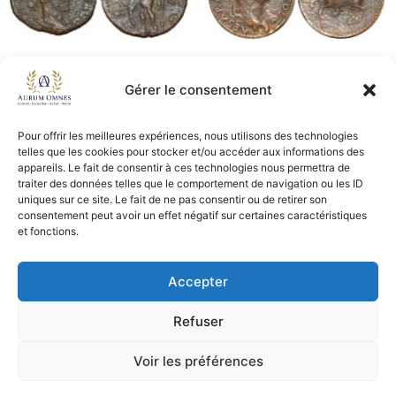
1085 – As – GALLIEN – TB+
991 – As – DOMITIEN – TB
Gérer le consentement
90,00
€
72,00
€
90,00
€
Ajouter au panier
Lire la suite
Pour offrir les meilleures expériences, nous utilisons des technologies
telles que les cookies pour stocker et/ou accéder aux informations des
appareils. Le fait de consentir à ces technologies nous permettra de
traiter des données telles que le comportement de navigation ou les ID
uniques sur ce site. Le fait de ne pas consentir ou de retirer son
CGV - CGL
consentement peut avoir un effet négatif sur certaines caractéristiques
et fonctions.
Crédits et mentions légales
Accepter
Copyright © 2026 Aurum Omnes
Refuser
Voir les préférences