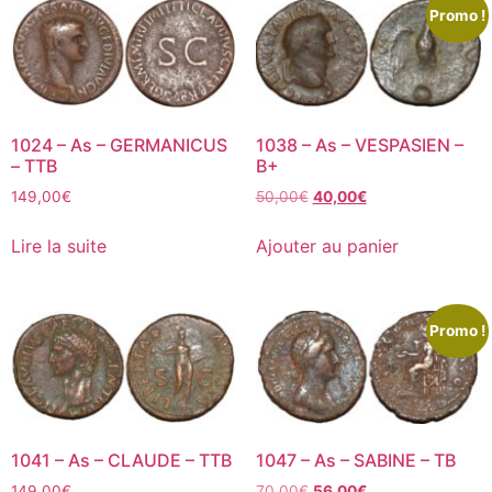
Promo !
1024 – As – GERMANICUS
1038 – As – VESPASIEN –
– TTB
B+
149,00
€
50,00
€
40,00
€
Lire la suite
Ajouter au panier
Promo !
1041 – As – CLAUDE – TTB
1047 – As – SABINE – TB
149,00
€
70,00
€
56,00
€