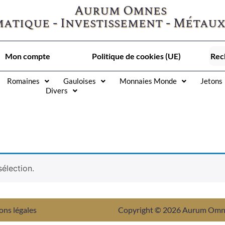
Aurum Omnes
atique - Investissement - Métaux
Mon compte
Politique de cookies (UE)
Romaines
Gauloises
Monnaies Monde
Jetons
Divers
élection.
ons légales
Copyright © 2026 Aurum Om