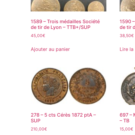
1589 – Trois médailles Société
1590 –
de tir de Lyon – TTB+/SUP
de tir
45,00
€
38,50
€
Ajouter au panier
Lire la
278 – 5 cts Cérès 1872 ptA –
697 – 
SUP
– TB
210,00
€
15,00
€