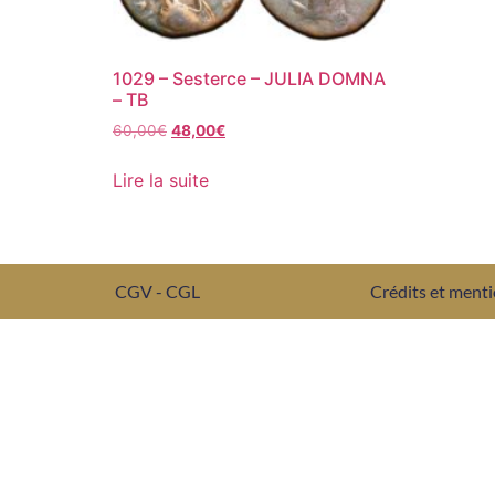
1029 – Sesterce – JULIA DOMNA
– TB
60,00
€
48,00
€
Lire la suite
CGV - CGL
Crédits et menti