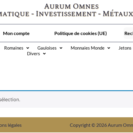
Aurum Omnes
atique - Investissement - Métaux
Mon compte
Politique de cookies (UE)
Romaines
Gauloises
Monnaies Monde
Jetons
Divers
élection.
ons légales
Copyright © 2026 Aurum Om