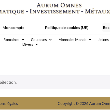
Aurum Omnes
atique - Investissement - Métaux
Mon compte
Politique de cookies (UE)
Romaines
Gauloises
Monnaies Monde
Jetons
Divers
élection.
ons légales
Copyright © 2026 Aurum Om