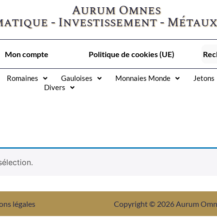
Aurum Omnes
atique - Investissement - Métaux
Mon compte
Politique de cookies (UE)
Romaines
Gauloises
Monnaies Monde
Jetons
Divers
élection.
ons légales
Copyright © 2026 Aurum Om