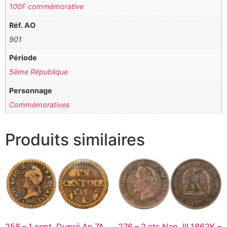
100F commémorative
Réf. AO
901
Période
5ème République
Personnage
Commémoratives
Produits similaires
258 – 1 cent. Dupré An 7A
276 – 2 cts Nap. III 1862K –