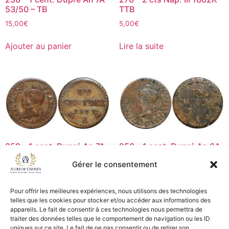
53/50 – TB
TTB
15,00
€
5,00
€
Ajouter au panier
Lire la suite
259 – 1 cent. Dupré An 7A
256 – 1 cent. Dupré An 6A
gd 7 53/50 – TB-
36/50 – TB
Gérer le consentement
15,00
€
25,00
€
Pour offrir les meilleures expériences, nous utilisons des technologies
Ajouter au panier
Ajouter au panier
telles que les cookies pour stocker et/ou accéder aux informations des
appareils. Le fait de consentir à ces technologies nous permettra de
traiter des données telles que le comportement de navigation ou les ID
uniques sur ce site. Le fait de ne pas consentir ou de retirer son