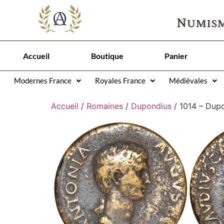
Numism
Accueil
Boutique
Panier
Modernes France
Royales France
Médiévales
Accueil
/
Romaines
/
Dupondius
/ 1014 – Dup