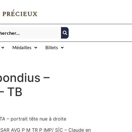
 précieux
Médailles
Billets
pondius –
– TB
 – portrait tête nue à droite
SAR AVG P M TR P IMP/ S|C – Claude en