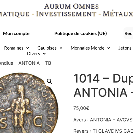
Aurum Omnes
atique - Investissement - Métaux
Mon compte
Politique de cookies (UE)
Romaines
Gauloises
Monnaies Monde
Jetons
Divers
ondius – ANTONIA – TB
1014 – Du
ANTONIA 
75,00
€
Avers : ANTONIA – AVGVSTA
Revers : TI CLAVDIVS CAE