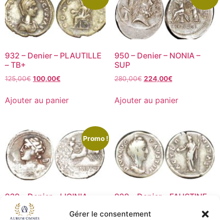
932 – Denier – PLAUTILLE
950 – Denier – NONIA –
– TB+
SUP
125,00
€
100,00
€
280,00
€
224,00
€
Ajouter au panier
Ajouter au panier
Promo !
939 – Denier – LICINIA –
929 – Denier – FAUSTINE
TB+
MERE – TB
Gérer le consentement
100,00
€
80,00
€
45,00
€