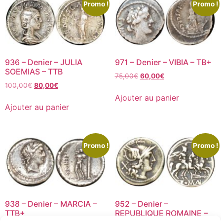
Promo !
Promo !
936 – Denier – JULIA
971 – Denier – VIBIA – TB+
SOEMIAS – TTB
75,00
€
60,00
€
100,00
€
80,00
€
Ajouter au panier
Ajouter au panier
Promo !
Promo !
938 – Denier – MARCIA –
952 – Denier –
TTB+
REPUBLIQUE ROMAINE –