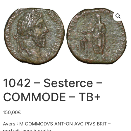
1042 – Sesterce –
COMMODE – TB+
150,00
€
Avers : M COMMODVS ANT-ON AVG PIVS BRIT –
portrait lauré à droite