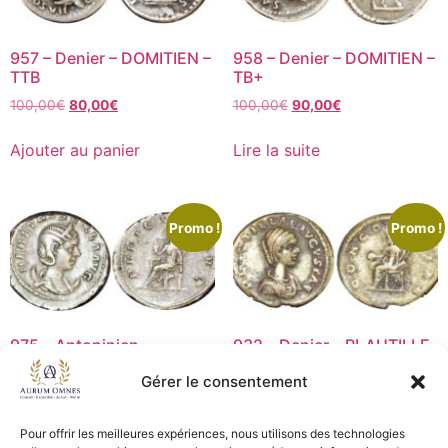
957 – Denier – DOMITIEN –
958 – Denier – DOMITIEN –
TTB
TB+
100,00
€
80,00
€
100,00
€
90,00
€
Ajouter au panier
Lire la suite
Promo !
Promo !
975 – Antoninien –
932 – Denier – PLAUTILLE
ETRUSCILLE – SUP
– TB+
Gérer le consentement
75,00
€
60,00
€
125,00
€
100,00
€
Pour offrir les meilleures expériences, nous utilisons des technologies
Ajouter au panier
Ajouter au panier