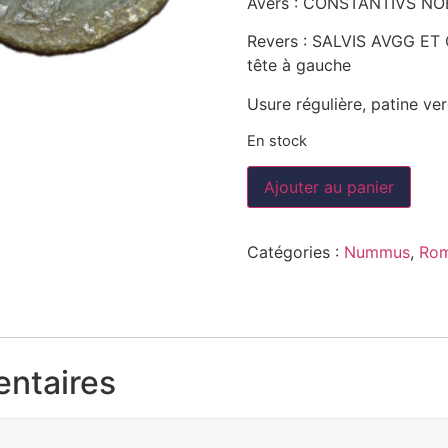
Avers : CONSTANTIVS NOB 
Revers : SALVIS AVGG ET 
tête à gauche
Usure régulière, patine ver
En stock
Ajouter au panier
Catégories :
Nummus
,
Rom
entaires