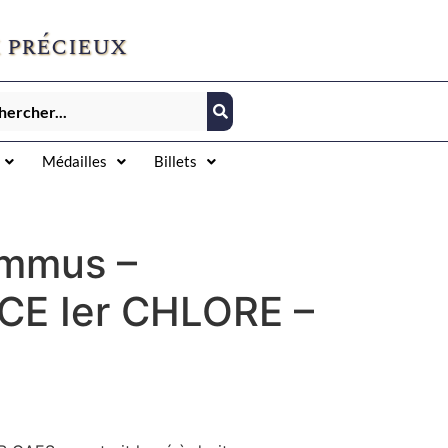
 précieux
Médailles
Billets
ummus –
E Ier CHLORE –