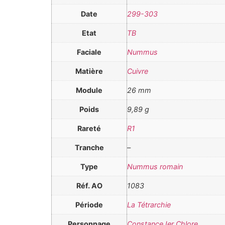
Date
299-303
Etat
TB
Faciale
Nummus
Matière
Cuivre
Module
26 mm
Poids
9,89 g
Rareté
R1
Tranche
–
Type
Nummus romain
Réf. AO
1083
Période
La Tétrarchie
Personnage
Constance Ier Chlore