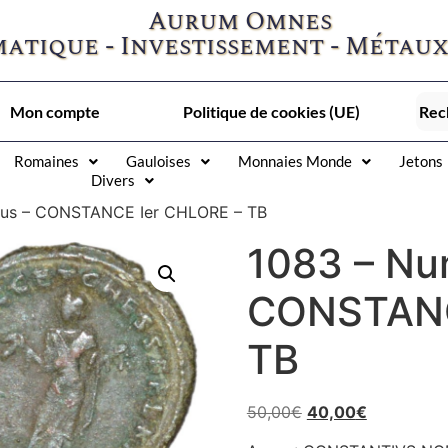
Aurum Omnes
atique - Investissement - Métaux
Mon compte
Politique de cookies (UE)
Romaines
Gauloises
Monnaies Monde
Jetons
Divers
us – CONSTANCE Ier CHLORE – TB
1083 – N
CONSTANC
TB
50,00
€
40,00
€