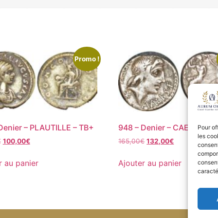
Promo !
Denier – PLAUTILLE – TB+
948 – Denier – CAECILIA –
Pour of
les coo
€
100,00
€
165,00
€
132,00
€
consent
comport
r au panier
Ajouter au panier
consent
caracté