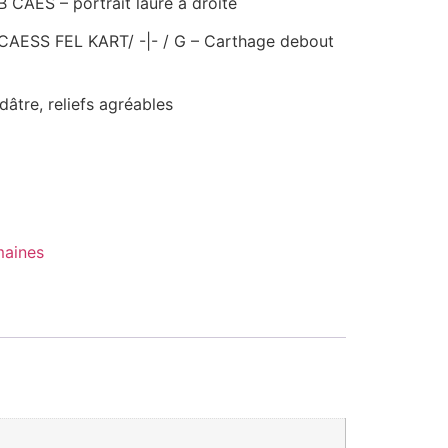
CAES – portrait lauré à droite
CAESS FEL KART/ -|- / G – Carthage debout
dâtre, reliefs agréables
aines