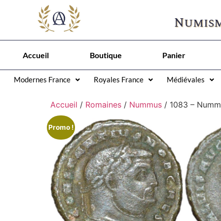
Numism
Accueil
Boutique
Panier
Modernes France
Royales France
Médiévales
Accueil
/
Romaines
/
Nummus
/ 1083 – Numm
Promo !