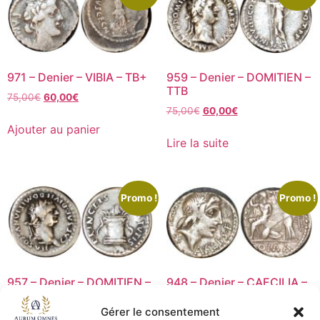
971 – Denier – VIBIA – TB+
959 – Denier – DOMITIEN –
TTB
75,00
€
60,00
€
75,00
€
60,00
€
Ajouter au panier
Lire la suite
Promo !
Promo !
957 – Denier – DOMITIEN –
948 – Denier – CAECILIA –
TTB
TTB
Gérer le consentement
100,00
€
80,00
€
165,00
€
132,00
€