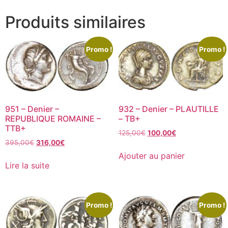
Produits similaires
Promo !
Promo !
951 – Denier –
932 – Denier – PLAUTILLE
REPUBLIQUE ROMAINE –
– TB+
TTB+
125,00
€
100,00
€
395,00
€
316,00
€
Ajouter au panier
Lire la suite
Promo !
Promo !