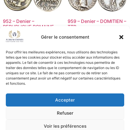
952 – Denier –
959 – Denier – DOMITIEN –
REPUBLIQUE ROMAINE –
TTB
TB+
75,00
€
60,00
€
Gérer le consentement
125,00
€
100,00
€
Lire la suite
Pour offrir les meilleures expériences, nous utilisons des technologies
Ajouter au panier
telles que les cookies pour stocker et/ou accéder aux informations des
appareils. Le fait de consentir à ces technologies nous permettra de
traiter des données telles que le comportement de navigation ou les ID
uniques sur ce site. Le fait de ne pas consentir ou de retirer son
consentement peut avoir un effet négatif sur certaines caractéristiques
CGV - CGL
et fonctions.
Crédits et mentions légales
Accepter
Copyright © 2026 Aurum Omnes
Refuser
Voir les préférences