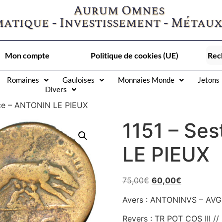
Aurum Omnes
atique - Investissement - Métaux
Mon compte
Politique de cookies (UE)
Romaines
Gauloises
Monnaies Monde
Jetons
Divers
rce – ANTONIN LE PIEUX
1151 – Se
LE PIEUX
75,00
€
60,00
€
Avers : ANTONINVS – AVG P
Revers : TR POT COS III //