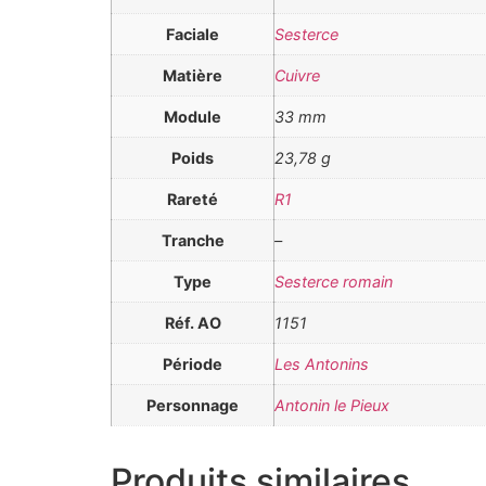
Faciale
Sesterce
Matière
Cuivre
Module
33 mm
Poids
23,78 g
Rareté
R1
Tranche
–
Type
Sesterce romain
Réf. AO
1151
Période
Les Antonins
Personnage
Antonin le Pieux
Produits similaires