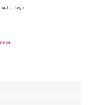
me, flan large
sterce