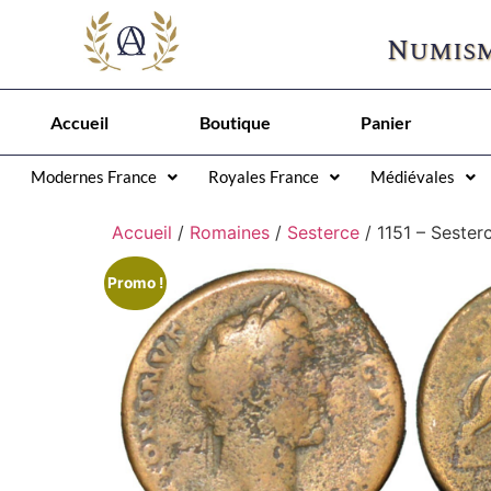
Numism
Accueil
Boutique
Panier
Modernes France
Royales France
Médiévales
Accueil
/
Romaines
/
Sesterce
/ 1151 – Seste
Promo !