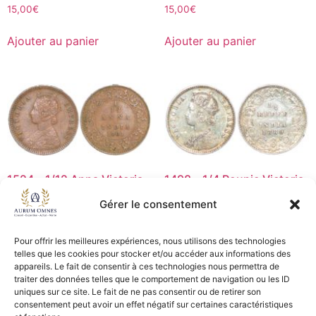
15,00
€
15,00
€
Ajouter au panier
Ajouter au panier
1524 – 1/12 Anna Victoria
1498 – 1/4 Roupie Victoria
1901 – TTB+
1889 – SUP
Gérer le consentement
5,00
€
30,00
€
Pour offrir les meilleures expériences, nous utilisons des technologies
Ajouter au panier
Ajouter au panier
telles que les cookies pour stocker et/ou accéder aux informations des
appareils. Le fait de consentir à ces technologies nous permettra de
traiter des données telles que le comportement de navigation ou les ID
uniques sur ce site. Le fait de ne pas consentir ou de retirer son
consentement peut avoir un effet négatif sur certaines caractéristiques
CGV - CGL