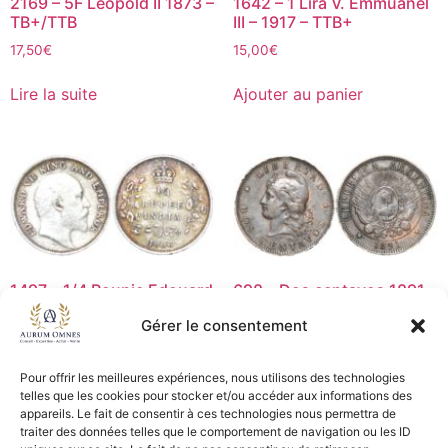
2169 – 5F Léopold II 1873 –
1642 – 1 Lira V. Emmuanel
TB+/TTB
III – 1917 – TTB+
17,50
€
15,00
€
Lire la suite
Ajouter au panier
1497 – 1/4 Roupie Edouard
698 – Dos centavos 1891 –
VII 1906 – TB+
TB
Gérer le consentement
15,00
€
8,00
€
Pour offrir les meilleures expériences, nous utilisons des technologies
Ajouter au panier
Ajouter au panier
telles que les cookies pour stocker et/ou accéder aux informations des
appareils. Le fait de consentir à ces technologies nous permettra de
traiter des données telles que le comportement de navigation ou les ID