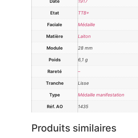
Date
1917
Etat
TTB+
Faciale
Médaille
Matière
Laiton
Module
28 mm
Poids
6,1 g
Rareté
–
Tranche
Lisse
Type
Médaille manifestation
Réf. AO
1435
Produits similaires