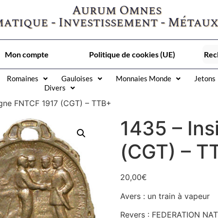
Aurum Omnes
atique - Investissement - Métaux
Mon compte
Politique de cookies (UE)
Romaines
Gauloises
Monnaies Monde
Jetons
Divers
igne FNTCF 1917 (CGT) – TTB+
1435 – In
(CGT) – T
20,00
€
Avers : un train à vapeur
Revers : FEDERATION N