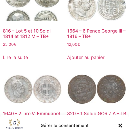
816 – Lot 5 et 10 Soldi
1664 – 6 Pence George III –
1814 et 1812 M – TB+
1816 – TB+
25,00
€
12,00
€
Lire la suite
Ajouter au panier
1640 – 2 Lire V. Emmuanel
820 – 1 Soldo GORIZIA – TB
II – 1863N – TTB
25,00
€
Gérer le consentement
15,00
€