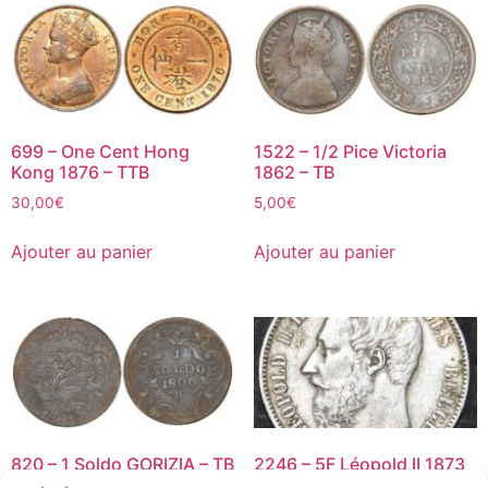
699 – One Cent Hong
1522 – 1/2 Pice Victoria
Kong 1876 – TTB
1862 – TB
30,00
€
5,00
€
Ajouter au panier
Ajouter au panier
820 – 1 Soldo GORIZIA – TB
2246 – 5F Léopold II 1873
– TB+