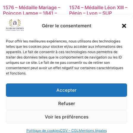
1576 – Médaille Mariage –
1574 – Médaille Léon XIII –
Poinçon Lampe – 1841 –
Pénin – Lyon – SUP
TTB
15,00
€
Gérer le consentement
23,00
€
Ajouter au panier
Ajouter au panier
Pour offrir les meilleures expériences, nous utilisons des technologies
telles que les cookies pour stocker et/ou accéder aux informations des
appareils. Le fait de consentir à ces technologies nous permettra de
traiter des données telles que le comportement de navigation ou les ID
uniques sur ce site. Le fait de ne pas consentir ou de retirer son
CGV - CGL
consentement peut avoir un effet négatif sur certaines caractéristiques
et fonctions.
Crédits et mentions légales
Accepter
Copyright © 2026 Aurum Omnes
Refuser
Voir les préférences
Politique de cookies
CGV – CGL
Mentions légales