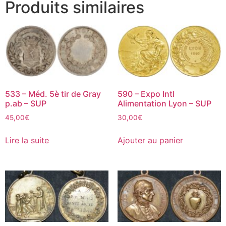
Produits similaires
533 – Méd. 5è tir de Gray
590 – Expo Intl
p.ab – SUP
Alimentation Lyon – SUP
45,00
€
30,00
€
Lire la suite
Ajouter au panier