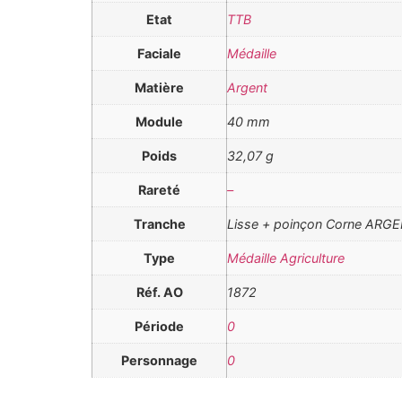
Etat
TTB
Faciale
Médaille
Matière
Argent
Module
40 mm
Poids
32,07 g
Rareté
–
Tranche
Lisse + poinçon Corne ARG
Type
Médaille Agriculture
Réf. AO
1872
Période
0
Personnage
0