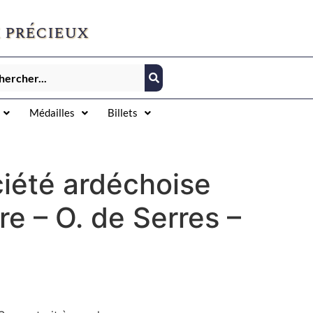
 précieux
Médailles
Billets
ciété ardéchoise
re – O. de Serres –