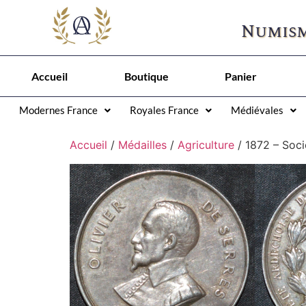
Numism
Accueil
Boutique
Panier
Modernes France
Royales France
Médiévales
Accueil
/
Médailles
/
Agriculture
/ 1872 – Soci