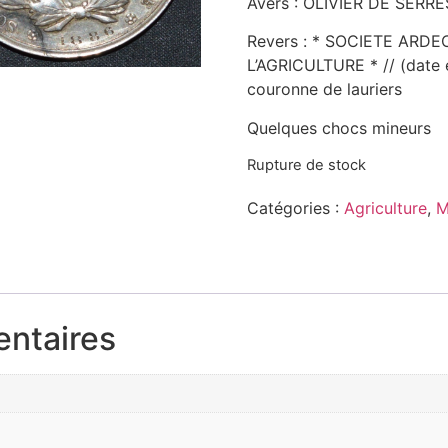
Avers : OLIVIER DE SERRES
Revers : * SOCIETE AR
L’AGRICULTURE * // (date e
couronne de lauriers
Quelques chocs mineurs
Rupture de stock
Catégories :
Agriculture
,
M
entaires