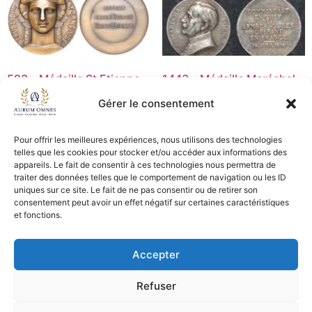
593 – Médaille St Etienne
1443 – Médaille Maréchal
J. Vernon – SUP
Foch – TTB
Gérer le consentement
30,00
€
15,00
€
Pour offrir les meilleures expériences, nous utilisons des technologies
Ajouter au panier
Ajouter au panier
telles que les cookies pour stocker et/ou accéder aux informations des
appareils. Le fait de consentir à ces technologies nous permettra de
traiter des données telles que le comportement de navigation ou les ID
uniques sur ce site. Le fait de ne pas consentir ou de retirer son
consentement peut avoir un effet négatif sur certaines caractéristiques
CGV - CGL
et fonctions.
Crédits et mentions légales
Accepter
Copyright © 2026 Aurum Omnes
Refuser