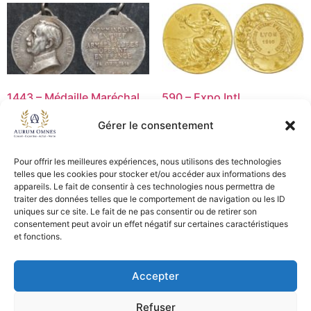
1443 – Médaille Maréchal
590 – Expo Intl
Foch – TTB
Alimentation Lyon – SUP
Gérer le consentement
15,00
€
30,00
€
Ajouter au panier
Ajouter au panier
Pour offrir les meilleures expériences, nous utilisons des technologies
telles que les cookies pour stocker et/ou accéder aux informations des
appareils. Le fait de consentir à ces technologies nous permettra de
traiter des données telles que le comportement de navigation ou les ID
uniques sur ce site. Le fait de ne pas consentir ou de retirer son
consentement peut avoir un effet négatif sur certaines caractéristiques
CGV - CGL
et fonctions.
Crédits et mentions légales
Accepter
Copyright © 2026 Aurum Omnes
Refuser