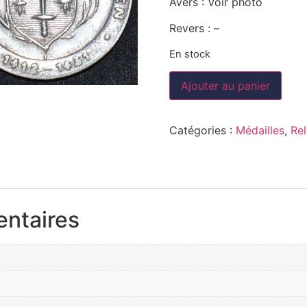
Avers : Voir photo
Revers : –
En stock
Ajouter au panier
Catégories :
Médailles
,
Rel
entaires