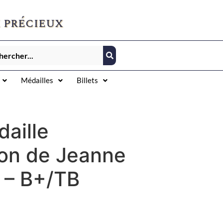
 précieux
Médailles
Billets
aille
ion de Jeanne
 – B+/TB