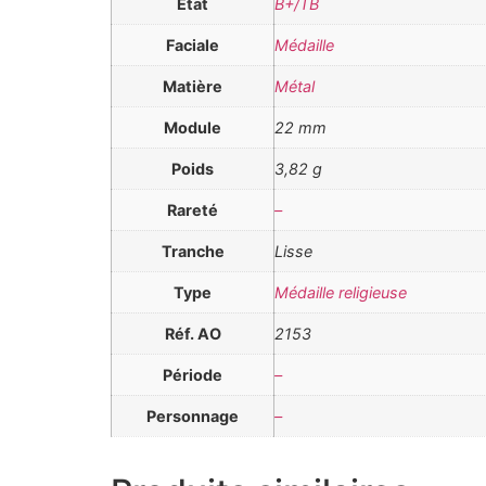
Etat
B+/TB
Faciale
Médaille
Matière
Métal
Module
22 mm
Poids
3,82 g
Rareté
–
Tranche
Lisse
Type
Médaille religieuse
Réf. AO
2153
Période
–
Personnage
–