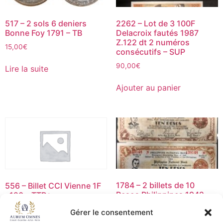
517 – 2 sols 6 deniers
2262 – Lot de 3 100F
Bonne Foy 1791 – TB
Delacroix fautés 1987
Z.122 dt 2 numéros
15,00
€
consécutifs – SUP
90,00
€
Lire la suite
Ajouter au panier
1784 – 2 billets de 10
556 – Billet CCI Vienne 1F
Pesos Philippines 1942 –
s120 – TTB+
VARIETE – TB
12,50
€
Gérer le consentement
12,50
€