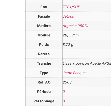
Etat
TTB+/SUP
Faciale
Jetons
Matière
Argent – 950‰
Module
28, 5 mm
Poids
8,72 g
Rareté
–
Tranche
Lisse + poinçon Abeille AR
Type
Jeton Banques
Réf. AO
2503
Période
0
Personnage
0