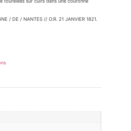
lle tourelées sur cuirs dans une couronne
GNE / DE / NANTES // O.R. 21 JANVIER 1821.
ons