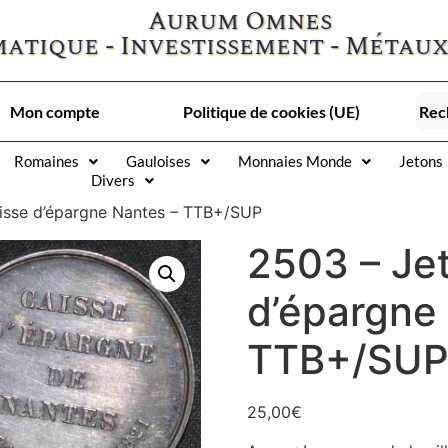
Aurum Omnes
atique - Investissement - Métaux
Mon compte
Politique de cookies (UE)
Romaines
Gauloises
Monnaies Monde
Jetons
Divers
isse d’épargne Nantes – TTB+/SUP
2503 – Je
d’épargne
TTB+/SU
25,00
€