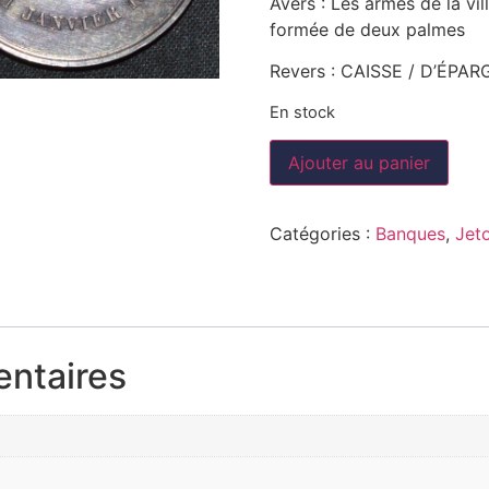
Avers : Les armes de la vi
formée de deux palmes
Revers : CAISSE / D’ÉPAR
En stock
Ajouter au panier
Catégories :
Banques
,
Jet
entaires