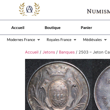
Numism
Accueil
Boutique
Panier
Modernes France
Royales France
Médiévales
Accueil
/
Jetons
/
Banques
/ 2503 – Jeton Ca