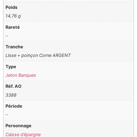
Poids
14,76 g
Rareté
–
Tranche
Lisse + poinçon Corne ARGENT
Type
Jeton Banques
Réf. AO
3388
Période
–
Personnage
Caisse d’épargne