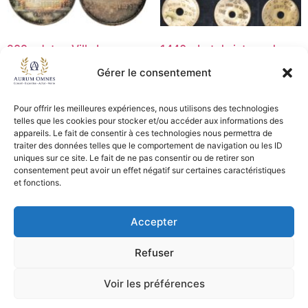
289 – Jeton Ville La
1440 – Lot de jetons de
Rochelle – SPL
transport – TB+/TTB
Gérer le consentement
35,00
€
40,00
€
Pour offrir les meilleures expériences, nous utilisons des technologies
Lire la suite
Ajouter au panier
telles que les cookies pour stocker et/ou accéder aux informations des
appareils. Le fait de consentir à ces technologies nous permettra de
traiter des données telles que le comportement de navigation ou les ID
uniques sur ce site. Le fait de ne pas consentir ou de retirer son
consentement peut avoir un effet négatif sur certaines caractéristiques
CGV - CGL
et fonctions.
Crédits et mentions légales
Accepter
Copyright © 2026 Aurum Omnes
Refuser
Voir les préférences