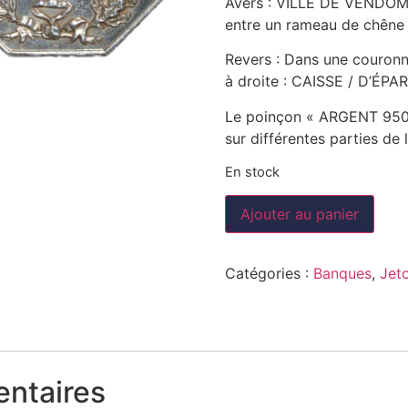
Avers : VILLE DE VENDOME. 
entre un rameau de chêne à
Revers : Dans une couronn
à droite : CAISSE / D’ÉP
Le poinçon « ARGENT 950/1
sur différentes parties de 
En stock
Ajouter au panier
Catégories :
Banques
,
Jet
entaires