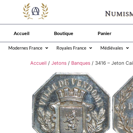
Numism
Accueil
Boutique
Panier
Modernes France
Royales France
Médiévales
Accueil
/
Jetons
/
Banques
/ 3416 – Jeton Ca