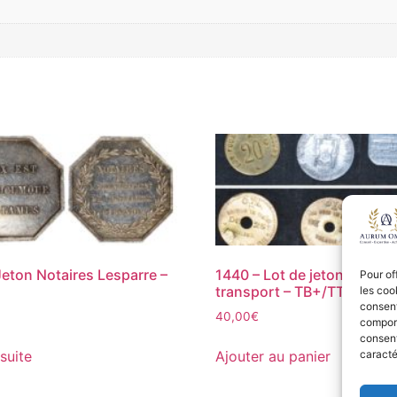
Jeton Notaires Lesparre –
1440 – Lot de jetons de
Pour of
transport – TB+/TTB
les coo
consent
40,00
€
comport
consent
 suite
Ajouter au panier
caracté