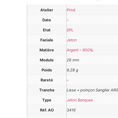
Atelier
Privé
Date
–
Etat
SPL
Faciale
Jeton
Matière
Argent – 950‰
Module
26 mm
Poids
9,28 g
Rareté
–
Tranche
Lisse + poinçon Sanglier A
Type
Jeton Banques
Réf. AO
3416