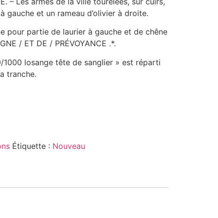
– Les armes de la ville tourelées, sur cuirs,
 gauche et un rameau d’olivier à droite.
e pour partie de laurier à gauche et de chêne
ARGNE / ET DE / PRÉVOYANCE .*.
000 losange tête de sanglier » est réparti
la tranche.
ons
Étiquette :
Nouveau