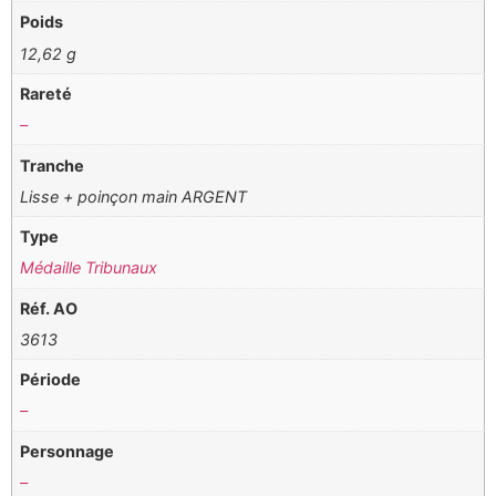
Poids
12,62 g
Rareté
–
Tranche
Lisse + poinçon main ARGENT
Type
Médaille Tribunaux
Réf. AO
3613
Période
–
Personnage
–