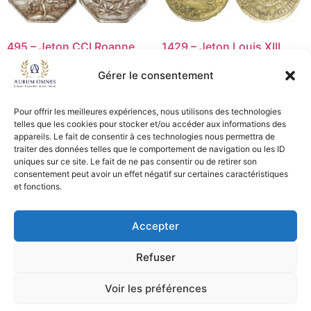
495 – Jeton CCI Roanne
1429 – Jeton Louis XIII
p.Sanglier – SUP
1616 – TB
Gérer le consentement
25,00
€
30,00
€
Lire la suite
Ajouter au panier
Pour offrir les meilleures expériences, nous utilisons des technologies
telles que les cookies pour stocker et/ou accéder aux informations des
appareils. Le fait de consentir à ces technologies nous permettra de
traiter des données telles que le comportement de navigation ou les ID
uniques sur ce site. Le fait de ne pas consentir ou de retirer son
CGV - CGL
consentement peut avoir un effet négatif sur certaines caractéristiques
et fonctions.
Crédits et mentions légales
Accepter
Copyright © 2026 Aurum Omnes
Refuser
Voir les préférences