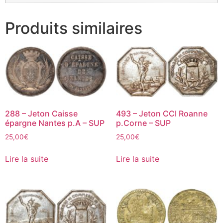
Produits similaires
288 – Jeton Caisse
493 – Jeton CCI Roanne
épargne Nantes p.A – SUP
p.Corne – SUP
25,00
€
25,00
€
Lire la suite
Lire la suite