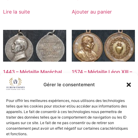
Lire la suite
Ajouter au panier
1443 – Médaille Maréchal
1574 – Médaille Léon XIII –
Foch – TTB
Pénin – Lyon – SUP
Gérer le consentement
15,00
€
15,00
€
Ajouter au panier
Ajouter au panier
Pour offrir les meilleures expériences, nous utilisons des technologies
telles que les cookies pour stocker et/ou accéder aux informations des
appareils. Le fait de consentir à ces technologies nous permettra de
traiter des données telles que le comportement de navigation ou les ID
uniques sur ce site. Le fait de ne pas consentir ou de retirer son
CGV - CGL
consentement peut avoir un effet négatif sur certaines caractéristiques
et fonctions.