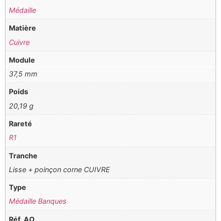
Médaille
Matière
Cuivre
Module
37,5 mm
Poids
20,19 g
Rareté
R1
Tranche
Lisse + poinçon corne CUIVRE
Type
Médaille Banques
Réf. AO