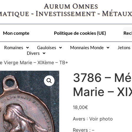
Aurum Omnes
atique - Investissement - Métaux
Mon compte
Politique de cookies (UE)
Romaines
Gauloises
Monnaies Monde
Jetons
Divers
e Vierge Marie – XIXème – TB+
3786 – Méd
Marie – X
18,00
€
Avers : Voir photo
Revers : –