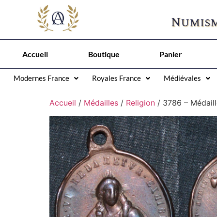
Numism
Accueil
Boutique
Panier
Modernes France
Royales France
Médiévales
Accueil
/
Médailles
/
Religion
/ 3786 – Médaill