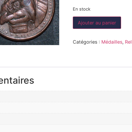
En stock
Ajouter au panier
Catégories :
Médailles
,
Rel
entaires