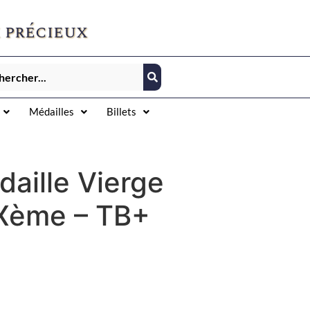
 précieux
Médailles
Billets
aille Vierge
IXème – TB+