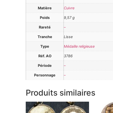
Matière
Cuivre
Poids
9,57 g
Rareté
–
Tranche
Lisse
Type
Médaille religieuse
Réf. AO
3786
Période
–
Personnage
–
Produits similaires