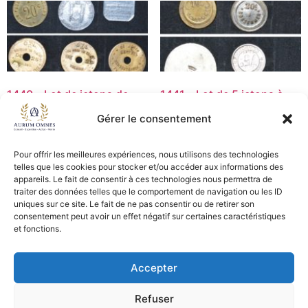
1440 – Lot de jetons de
1441 – Lot de 5 jetons à
transport – TB+/TTB
consommer – TB+/TTB
Gérer le consentement
40,00
€
20,00
€
Pour offrir les meilleures expériences, nous utilisons des technologies
Ajouter au panier
Ajouter au panier
telles que les cookies pour stocker et/ou accéder aux informations des
appareils. Le fait de consentir à ces technologies nous permettra de
traiter des données telles que le comportement de navigation ou les ID
uniques sur ce site. Le fait de ne pas consentir ou de retirer son
consentement peut avoir un effet négatif sur certaines caractéristiques
CGV - CGL
et fonctions.
Crédits et mentions légales
Accepter
Copyright © 2026 Aurum Omnes
Refuser