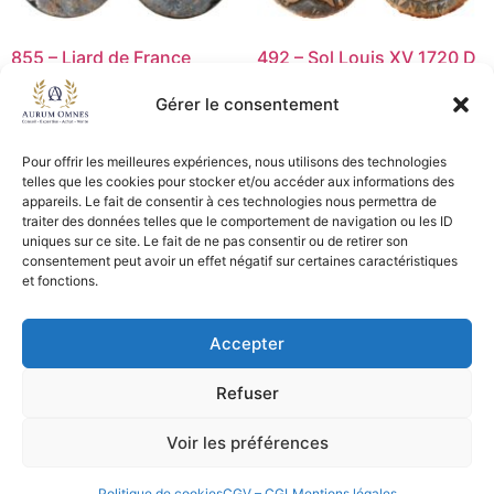
855 – Liard de France
492 – Sol Louis XV 1720 D
incus – TB+
–TB+
Gérer le consentement
39,00
€
25,00
€
Ajouter au panier
Lire la suite
Pour offrir les meilleures expériences, nous utilisons des technologies
telles que les cookies pour stocker et/ou accéder aux informations des
appareils. Le fait de consentir à ces technologies nous permettra de
traiter des données telles que le comportement de navigation ou les ID
uniques sur ce site. Le fait de ne pas consentir ou de retirer son
CGV - CGL
consentement peut avoir un effet négatif sur certaines caractéristiques
et fonctions.
Crédits et mentions légales
Accepter
Copyright © 2026 Aurum Omnes
Refuser
Voir les préférences
Politique de cookies
CGV – CGL
Mentions légales