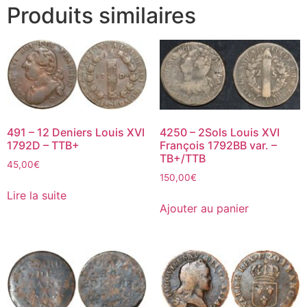
Produits similaires
491 – 12 Deniers Louis XVI
4250 – 2Sols Louis XVI
1792D – TTB+
François 1792BB var. –
TB+/TTB
45,00
€
150,00
€
Lire la suite
Ajouter au panier