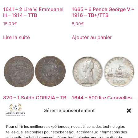
1641 – 2 Lire V. Emmuanel
1665 – 6 Pence George V –
III – 1914 – TTB
1916 – TB+/TTB
15,00
€
8,00
€
Lire la suite
Ajouter au panier
820 – 1 Soldo GORIZIA – TB
1644 – 500 lire Caravelles
1961R – TB+/TTB
25,00
€
Gérer le consentement
8,00
€
Ajouter au panier
Lire la suite
Pour offrir les meilleures expériences, nous utilisons des technologies
telles que les cookies pour stocker et/ou accéder aux informations des
appareils. Le fait de consentir à ces technologies nous permettra de