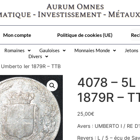
Aurum Omnes
atique - Investissement - Métaux
Mon compte
Politique de cookies (UE)
Romaines
Gauloises
Monnaies Monde
Jetons
Divers
 Umberto Ier 1879R – TTB
4078 – 5L
1879R – T
25,00
€
Avers : UMBERTO I / RE D’I
Revers : L / 5 – écu de Sa