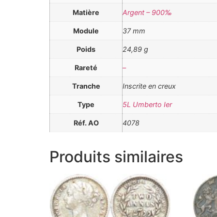
Matière
Argent – 900‰
Module
37 mm
Poids
24,89 g
Rareté
–
Tranche
Inscrite en creux
Type
5L Umberto Ier
Réf. AO
4078
Produits similaires