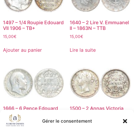
1497 – 1/4 Roupie Edouard
1640 – 2 Lire V. Emmuanel
VII 1906 – TB+
II – 1863N – TTB
15,00
€
15,00
€
Ajouter au panier
Lire la suite
1666 – 6 Pence Edouard
1500 – 2 Annas Victoria
VII – 1902 – TB+
1841 – TB+
Gérer le consentement
8,00
€
10,00
€