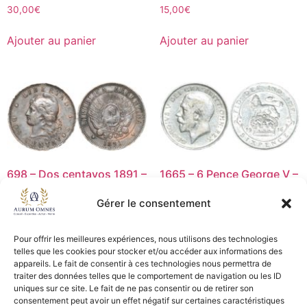
30,00
€
15,00
€
Ajouter au panier
Ajouter au panier
698 – Dos centavos 1891 –
1665 – 6 Pence George V –
TB
1916 – TB+/TTB
Gérer le consentement
8,00
€
8,00
€
Ajouter au panier
Ajouter au panier
Pour offrir les meilleures expériences, nous utilisons des technologies
telles que les cookies pour stocker et/ou accéder aux informations des
appareils. Le fait de consentir à ces technologies nous permettra de
traiter des données telles que le comportement de navigation ou les ID
uniques sur ce site. Le fait de ne pas consentir ou de retirer son
CGV - CGL
consentement peut avoir un effet négatif sur certaines caractéristiques