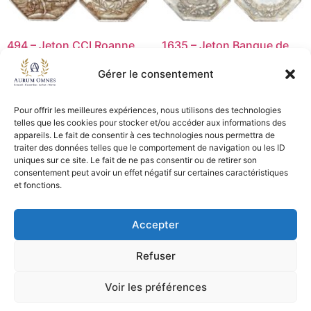
494 – Jeton CCI Roanne
1635 – Jeton Banque de
p.Corne – SUP
Lyon – p. lampe – SPL
Gérer le consentement
25,00
€
45,00
€
Lire la suite
Ajouter au panier
Pour offrir les meilleures expériences, nous utilisons des technologies
telles que les cookies pour stocker et/ou accéder aux informations des
appareils. Le fait de consentir à ces technologies nous permettra de
traiter des données telles que le comportement de navigation ou les ID
uniques sur ce site. Le fait de ne pas consentir ou de retirer son
CGV - CGL
consentement peut avoir un effet négatif sur certaines caractéristiques
et fonctions.
Crédits et mentions légales
Accepter
Copyright © 2026 Aurum Omnes
Refuser
Voir les préférences