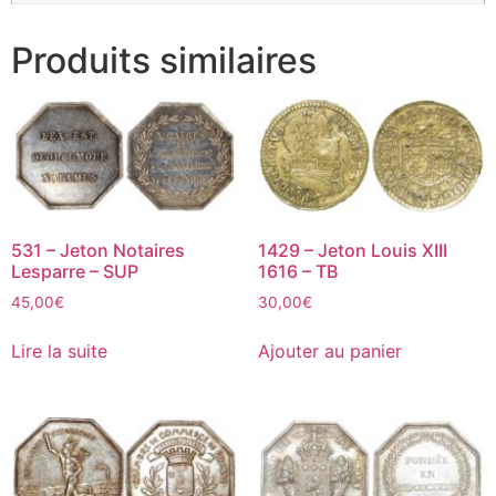
Produits similaires
531 – Jeton Notaires
1429 – Jeton Louis XIII
Lesparre – SUP
1616 – TB
45,00
€
30,00
€
Lire la suite
Ajouter au panier