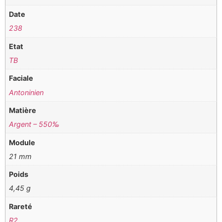
Date
238
Etat
TB
Faciale
Antoninien
Matière
Argent – 550‰
Module
21 mm
Poids
4,45 g
Rareté
R2