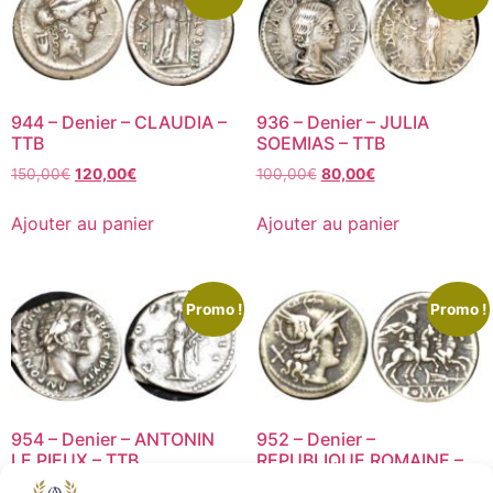
944 – Denier – CLAUDIA –
936 – Denier – JULIA
TTB
SOEMIAS – TTB
150,00
€
120,00
€
100,00
€
80,00
€
Ajouter au panier
Ajouter au panier
Promo !
Promo !
954 – Denier – ANTONIN
952 – Denier –
LE PIEUX – TTB
REPUBLIQUE ROMAINE –
TB+
90,00
€
72,00
€